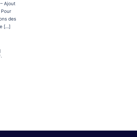
 – Ajout
 Pour
ions des
e […]
F
,