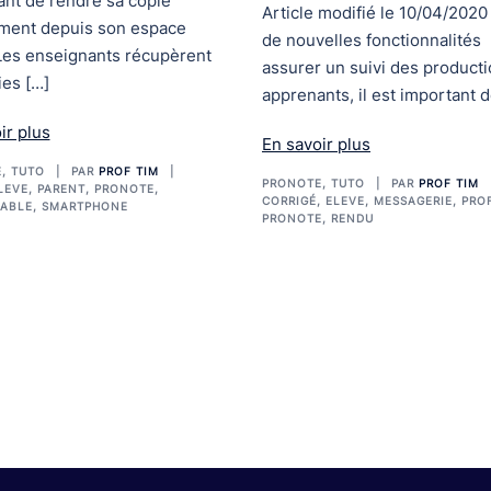
nt de rendre sa copie
Article modifié le 10/04/2020
ement depuis son espace
de nouvelles fonctionnalités
Les enseignants récupèrent
assurer un suivi des product
ies […]
apprenants, il est important d
ir plus
En savoir plus
E
,
TUTO
PAR
PROF TIM
PRONOTE
,
TUTO
PAR
PROF TIM
LEVE
,
PARENT
,
PRONOTE
,
CORRIGÉ
,
ELEVE
,
MESSAGERIE
,
PRO
ABLE
,
SMARTPHONE
PRONOTE
,
RENDU