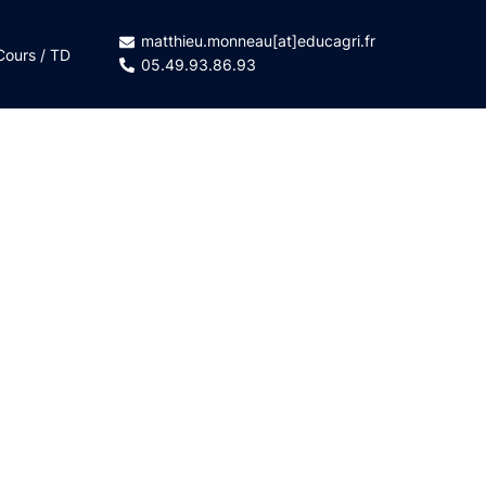
matthieu.monneau[at]educagri.fr
Cours / TD
05.49.93.86.93