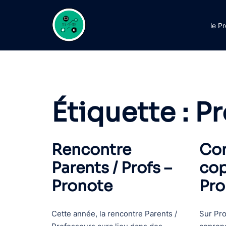
Aller
au
le P
contenu
Étiquette :
Pr
Rencontre
Con
Parents / Profs –
cop
Pronote
Pro
Cette année, la rencontre Parents /
Sur Pro