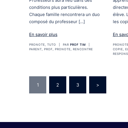
Professeurs aura lieu dans des
apprena
conditions plus particulières.
direct
Chaque famille rencontrera un duo
élève. 
composé du professeur […]
les cop
En savoir plus
En savo
PRONOTE
,
TUTO
PAR
PROF TIM
PRONOT
PARENT
,
PROF
,
PRONOTE
,
RENCONTRE
COPIE
,
E
RESPONS
Pagination
1
2
3
>
des
publications