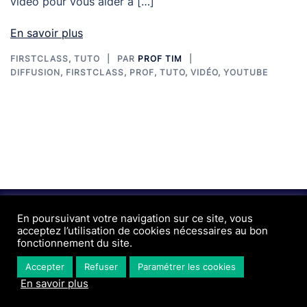
vidéo pour vous aider à […]
En savoir plus
FIRSTCLASS
,
TUTO
PAR
PROF TIM
DIFFUSION
,
FIRSTCLASS
,
PROF
,
TUTO
,
VIDÉO
,
YOUTUBE
© 2026 Tooltotim. Fièrement propulsé par
En poursuivant votre navigation sur ce site, vous
WORDPRESS
acceptez l’utilisation de cookies nécessaires au bon
fonctionnement du site.
Accepter
Refuser
Paramétrer les cookies
En savoir plus