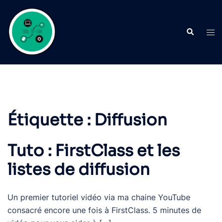
Aller
au
Recherche
contenu
Ouvr
le
men
Étiquette :
Diffusion
Tuto : FirstClass et les
listes de diffusion
Un premier tutoriel vidéo via ma chaine YouTube
consacré encore une fois à FirstClass. 5 minutes de