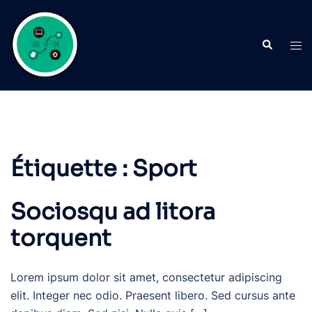
Aller
au
Recherche
contenu
Ouvr
le
men
Étiquette :
Sport
Sociosqu ad litora
torquent
Lorem ipsum dolor sit amet, consectetur adipiscing
elit. Integer nec odio. Praesent libero. Sed cursus ante