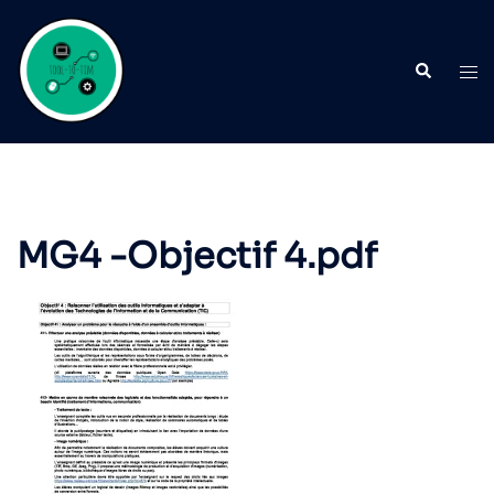
Aller
au
Recherche
contenu
Ouvr
le
men
MG4 -Objectif 4.pdf