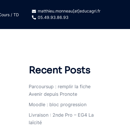
matthieu.monneau[at]educagri.fr
Cours / TD
05.49.93.86.93
Recent Posts
Parcoursup : remplir la fiche
Avenir depuis Pronote
Moodle : bloc progression
Livraison : 2nde Pro – EG4 La
laïcité