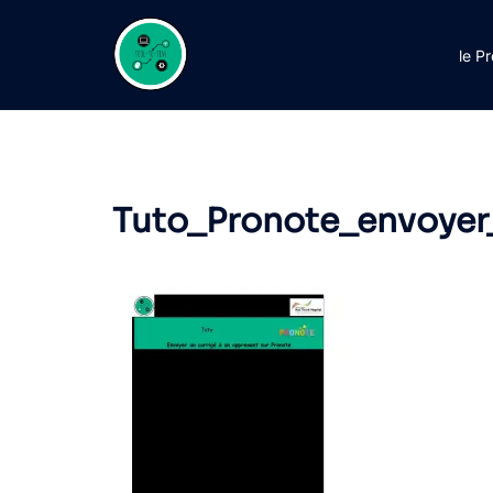
Aller
au
le P
contenu
Tuto_Pronote_envoyer_