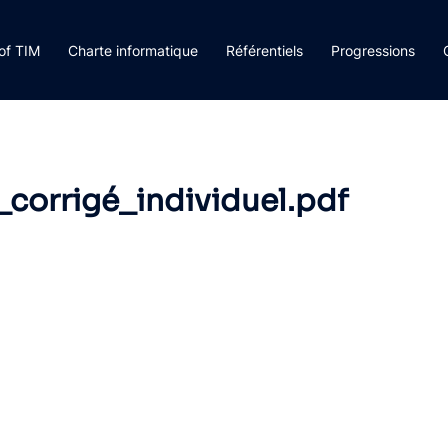
rof TIM
Charte informatique
Référentiels
Progressions
corrigé_individuel.pdf