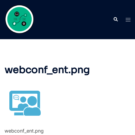
Aller
au
Recherche
contenu
Ouvr
le
men
webconf_ent.png
webconf_ent.png