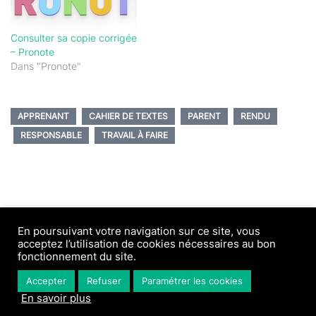
Consulter sa copie corrigée
– Pronote
Dans "Pronote"
APPRENANT
CAHIER DE TEXTES
PARENT
RENDU
RESPONSABLE
TRAVAIL À FAIRE
En poursuivant votre navigation sur ce site, vous
acceptez l’utilisation de cookies nécessaires au bon
fonctionnement du site.
© 2026 Tooltotim. Fièrement propulsé par
Accepter
Refuser
Paramétrer les cookies
WORDPRESS
En savoir plus