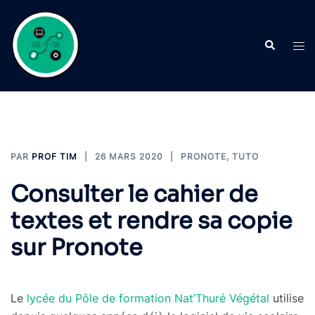
Aller
au
Recherche
contenu
Ouvr
le
men
PAR
PROF TIM
26 MARS 2020
PRONOTE
,
TUTO
Consulter le cahier de
textes et rendre sa copie
sur Pronote
Le
lycée du Pôle de formation Nat’Thuré Végétal
utilise