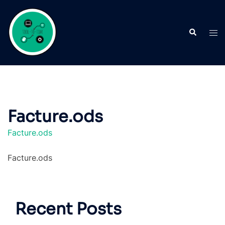
Aller
au
Recherche
contenu
Ouvr
le
men
Facture.ods
Facture.ods
Facture.ods
Recent Posts