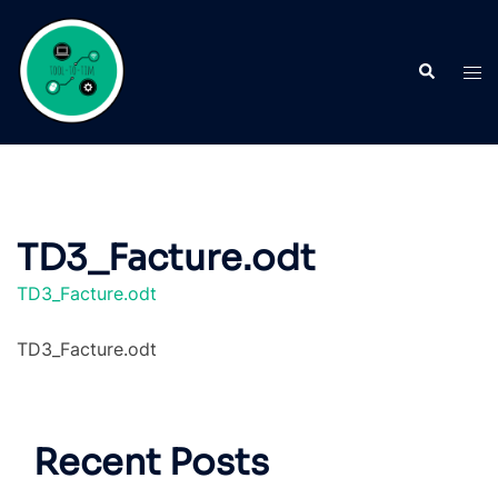
Aller
au
Recherche
contenu
Ouvr
le
men
TD3_Facture.odt
TD3_Facture.odt
TD3_Facture.odt
Recent Posts