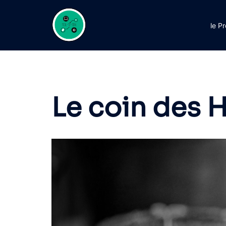
Aller
au
le P
contenu
Le coin des H