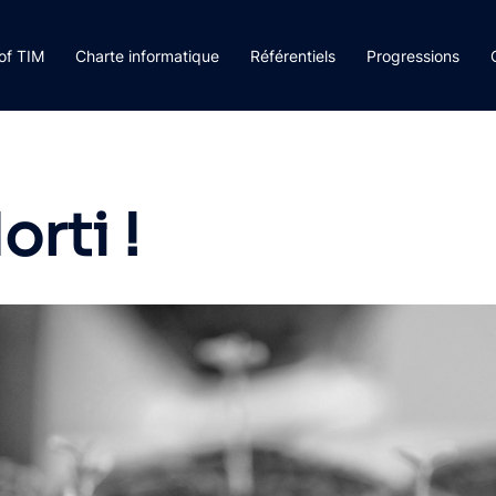
rof TIM
Charte informatique
Référentiels
Progressions
orti !