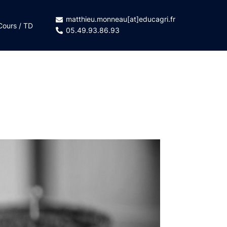
matthieu.monneau[at]educagri.fr
Cours / TD
05.49.93.86.93